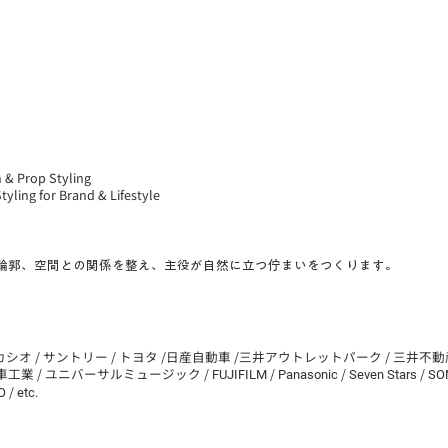
 & Prop Styling
Styling for Brand & Lifestyle
輪郭、空間との関係を整え、主役が自然に立つ佇まいをつくります。
 カシオ / サントリー / トヨタ /日産自動車 /三井アウトレットパーク / 三井不動産
車工業 / ユニバーサルミュージック
/
/
/
/
FUJIFILM
Panasonic
Seven Stars
SO
/
O
etc.