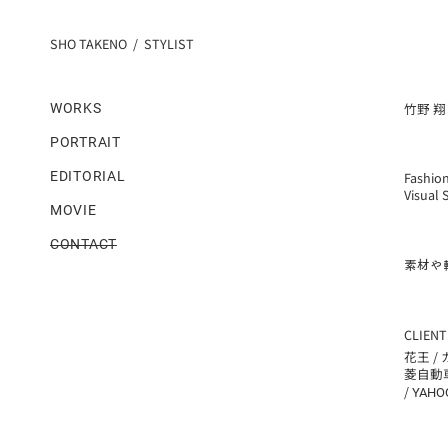
SHO TAKENO / STYLIST
竹野 翔
WORKS
PORTRAIT
EDITORIAL
Fashion
Visual 
MOVIE
CONTACT
素材や
CLIENT
花王 /
菱自動
/
YAHO