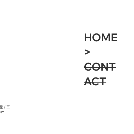
HOME
>
CONT
ACT
 / 三
NY